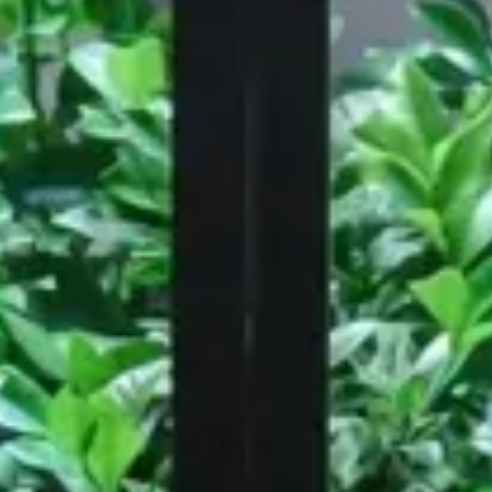
rciaux
Workspace
Londres
Amdaris, Bristol