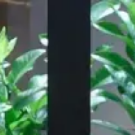
Notre travail
A propos de
ressource
,060
28,155
ES
LIEUX MEUBLÉS