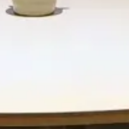
rciaux
Centres Commerciaux
d'entrée de la salle de sport
Naturart Village