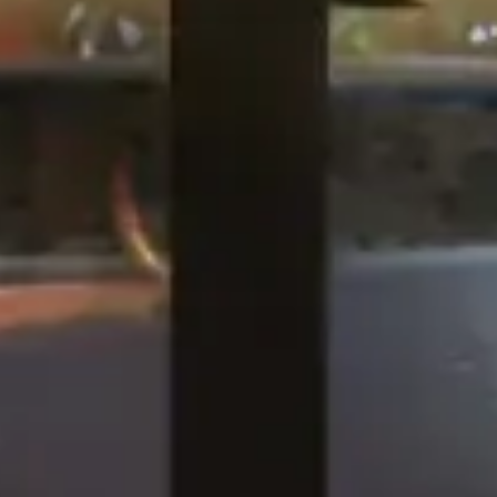
Chaines
ma
KFC, Liverpool