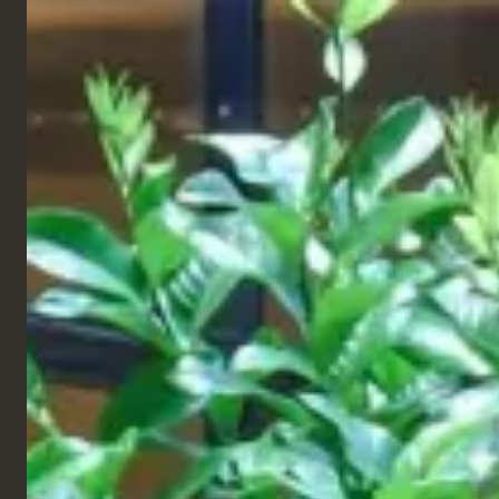
FRANÇAIS
Produits
Projets
Tous
Restaurant
563
Chaines
Hôtel
TABLES LIVRÉ
Croisière
Centres Commerciaux
Workspace