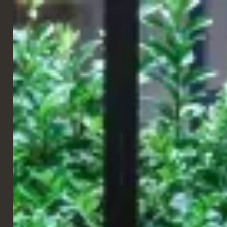
FRANÇAIS
RESTAURANT
Naos
Rome, Italie
Naos est un restaurant grec contemporain et un espace
conceptuel qui promeut le design, la gastronomie, l'art et la
musique. En collaboration avec l'incroyable designer Simone
Menasse, nous avons fourni des meubles sur mesure pour créer
cet espace incroyable !