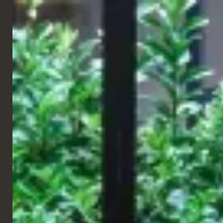
DEUTSCH
RESTAURANT
Naos
Rom, Italien
Naos ist ein zeitgenössisches griechisches Restaurant und ein
Konzeptraum, der Design, Gastronomie, Kunst und Musik fördert.
Wir arbeiten mit der fantastischen Designerin Simone Menasse
zusammen, die einige maßgefertigte Möbel liefert, um diesen
unglaublichen Raum zu schaffen!