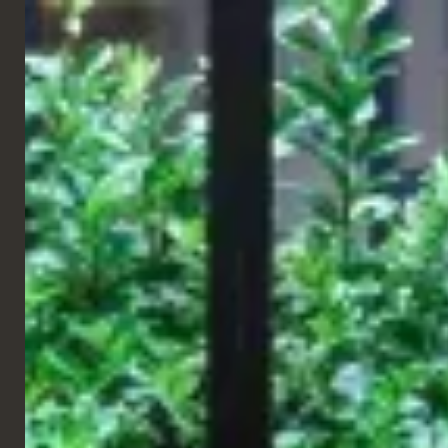
FRANÇAIS
CHAINES
KFC
Liverpool, Royaume-Uni