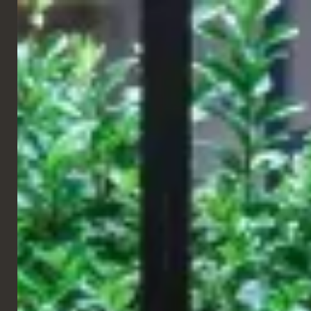
FRANÇAIS
CHAINES
Boulangerie Gail
Finsbury Park, Royaume-Uni
Nous accueillons un nouveau Gails à Finsbury Park. Cette
boulangerie s'inspire à la fois du cadre architectural simple et du
pôle créatif plus large.
Le quartier étant lié au théâtre, à la musique et aux arts, la
conception vise à capturer l'esprit de ceux qui créent.
Nos chaises Kite Lounge et nos tabourets de bar Tagg sont
magnifiques dans ce rouge vif.