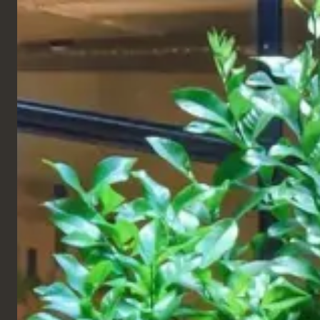
ITALIANO
Prodotti
CATENE
Gail's Bakery
Finsbury Park, uk
Diamo il benvenuto a un nuovo Gails a Finsbury
Park, una pasticceria che si ispira sia alla semplicità
dell’architettura locale sia al vivace polo creativo
del quartiere.
Situato in un quartiere dedicato al teatro, alla
musica e alle arti, il progetto mira a incarnare
l’essenza e lo spirito creativo degli artisti che lo
animano.