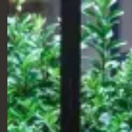
FRANÇAIS
HÔTEL
Hôtel Ruby Claire
Genève
Un projet d'aménagement intérieur axé sur la définition d'un
langage stylistique raffiné et élégant, visant à créer une
atmosphère accueillante en parfaite adéquation avec le
positionnement de la marque Ruby Hotel.
Le projet a été développé grâce à une sélection minutieuse du
mobilier, des finitions et des détails de construction, avec une
attention particulière portée aux nuances de couleurs et aux
textures. Chaque décision a été guidée par l'objectif de traduire
l'identité de la marque en une forme spatiale, en renforçant son
énergie et son caractère distinctif.