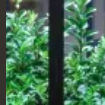
FRANÇAIS
RESTAURANT
Aki Londres
Londres
Situé à l’intérieur d’une banque magnifiquement restaurée et
classée bâtiment d’intérêt historique de grade II à Cavendish
Square, Aki London allie l’artisanat de Kyoto à l’énergie
contemporaine de la capitale britannique.
Pour ce projet, TPC a fourni un mobilier sur mesure conçu pour
mettre en valeur l'architecture historique et traduire l'identité de
la marque dans un espace immersif et distinctif. Des matériaux
raffinés, des détails minutieux et un savoir-faire de haute qualité
définissent un environnement où le design, la fonctionnalité et
l'expérience coexistent harmonieusement, contribuant à