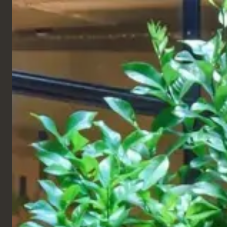
FRANÇAIS
Produits
CENTRES COMMERCIAUX
All Star Lanes
Westfield Sq, Londres
All Star Lanes est un bowling rétro-américain de 14
pistes avec des hamburgers, des cocktails et une
bande entraînante !
Situé à Westfield Square près d’Ariel Way. C'est
l'endroit idéal pour faire une partie de bowling
compétitive ou détendue avec vos amis et votre
famille, tout en dégustant de délicieux plats et
boissons.