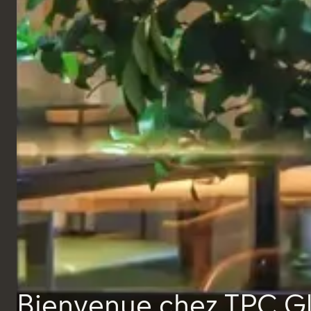
Tabourets de bar
Tabouret bas Blackpool
Bienvenue chez TPC G