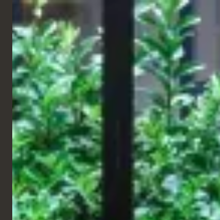
FRANÇAIS
RESTAURANT
Meida Saint-Ouen
Paris, France
Meïda est une brasserie méditerranéenne née de la
collaboration entre le chef Mohamed Cheikh, vainqueur de Top
Chef 2021, et le groupe Bertrand. Le projet allie identité culinaire
et design intérieur pour créer un cadre chaleureux et raffiné.
Table Place Chairs a contribué à l'aménagement avec des
solutions d'ameublement sur mesure, notamment une banquette
inspirée des traditions orientales, conçue pour améliorer le
confort et renforcer l'atmosphère conviviale. L'aménagement est
complété par des banquettes, des tables et des assises
personnalisés, ainsi que par une sélection de produits standard