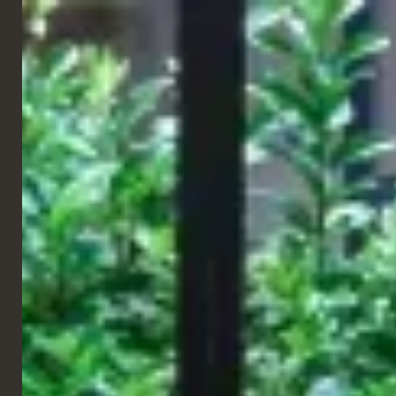
FRANÇAIS
CROISIÈRE
Scarlet Lady | Virgin Voyages
Un projet développé dans le secteur maritime pour les bateaux
de croisière Virgin, caractérisé par une approche intégrée de la
conception et de la production de mobilier sur mesure.
Le projet comprenait le développement de solutions sur mesure
conçues conformément aux normes et réglementations
maritimes, avec une attention particulière portée aux exigences
techniques, au choix de matériaux certifiés et à la qualité des
finitions. Chaque élément a été conçu pour garantir performance,
durabilité et sécurité, tout en conservant une forte valeur
esthétique.