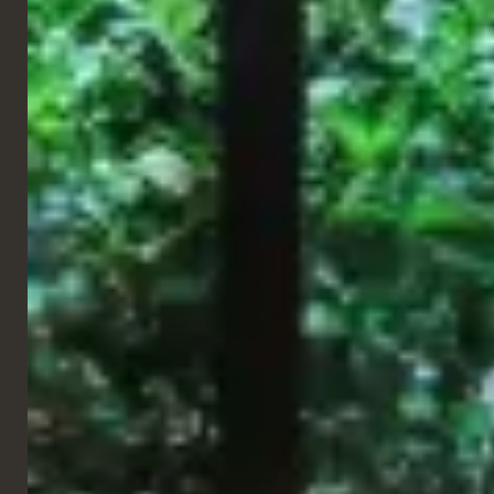
dass Leistung, Langlebigkeit und Sicherheit gewährleistet sind
und gleichzeitig ein hoher ästhetischer Wert erhalten bleibt.
Das Ergebnis ist ein maßgeschneidertes Möbelsystem, das
Funktionalität mit einer klaren Designidentität verbindet und zu
einer einladenden und komfortablen Umgebung mit
unverwechselbarem, zeitgemäßem Charakter beiträgt – ganz im
Sinne der Anforderungen von Architektur- und
Innenarchitekturbüros, die im Kreuzfahrt- und Schifffahrtssektor
tätig sind.