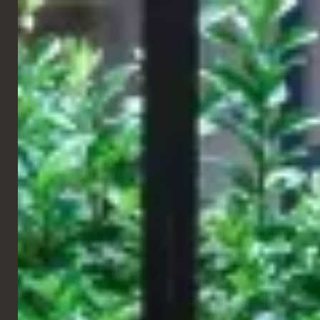
DEUTSCH
KREUZFAHRT
Scarlet Lady | Virgin Voyages
Ein Projekt, das im Bereich Marine für Virgin-Kreuzfahrtschiffe
entwickelt wurde und sich durch einen integrierten Ansatz bei
der Gestaltung und Herstellung maßgeschneiderter
Einrichtungsgegenstände auszeichnet.
Der Auftragsumfang umfasste die Entwicklung
maßgeschneiderter Lösungen, die in Übereinstimmung mit den
maritimen Normen und Vorschriften entwickelt wurden, wobei
besonderes Augenmerk auf die technischen Anforderungen, die
Auswahl zertifizierter Materialien und die Qualität der
Oberflächen gelegt wurde. Jedes Element wurde so konzipiert,