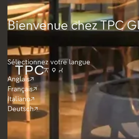
Bienvenue chez TPC G
Chaises
Sélectionnez votre langue
Chaise Clover
Anglais
Français
Italiano
Deutsch