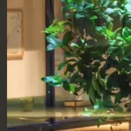
environnement très fréquenté et très animé.
Développé en étroite collaboration avec l'équipe
du projet, le travail s'est concentré sur la fourniture
de solutions pratiques et durables parfaitement
intégrées au design architectural global. Tous les
éléments sur mesure ont été conçus pour une
utilisation à long terme, répondant aux exigences du
secteur contractuel en matière de qualité, de
fiabilité et d'intégration dans l'espace.