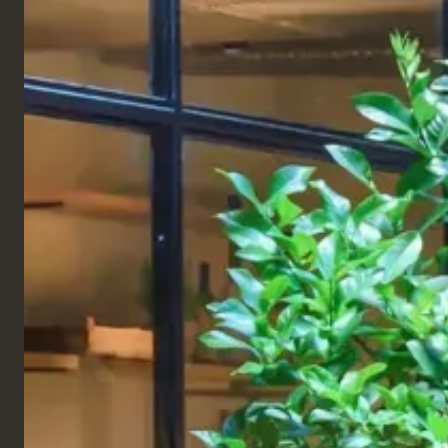
FRANÇAIS
Produits
CENTRES COMMERCIAUX
Merlata Bloom
Milan
Milan, Italie
Merlata Bloom Milano est un grand centre
commercial et lifestyle développé par Nhood. Dans
le cadre de ce projet, nous avons fourni du mobilier
sur mesure pour les espaces de restauration, les
espaces communs et les bureaux, conçu pour
répondre aux exigences pratiques d'un