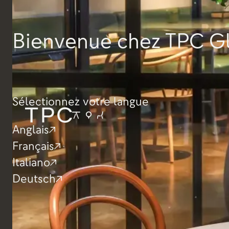
Bienvenue chez TPC G
Sélectionnez votre langue
Anglais
Français
Italiano
Deutsch