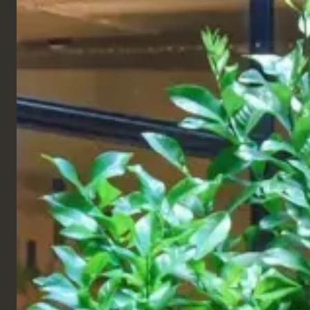
FRANÇAIS
Produits
RESTAURANT
28-50 Soho
Londres, Royaume-Uni
Ce bar à vin et restaurant élégant et décontracté
est situé dans la ville historique de Londres, au 28-
50 Marylebone Lane. Les bleus, les gris et les tons
boisés font de cet endroit un lieu parfait pour se
détendre et déguster du vin. Nos tabourets de bar
Memphis en bleu ont fière allure, tout comme la
chaise d'appoint Mel et le tabouret de bar Trattoria.
Nous sommes revenus pour retapisser les tabourets