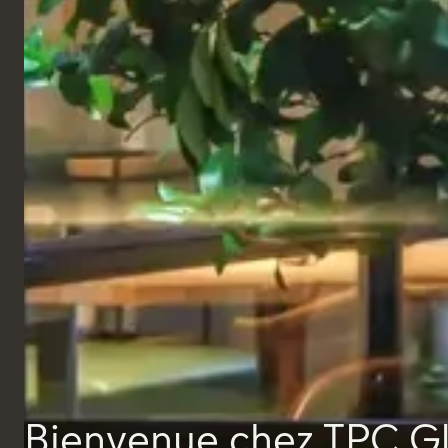
Tables complètes
Table Blackpool
Bienvenue chez TPC G