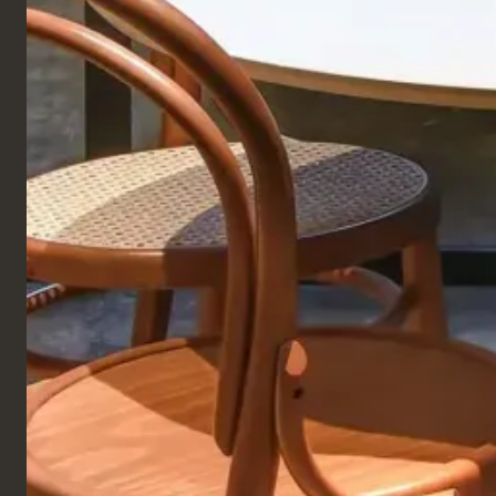
HÔTEL
Pull
France
VOI