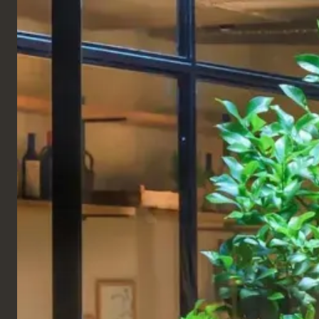
FRANÇAIS
Produits
HÔTEL
Hôtel Emme
Palace
Italie
Situé dans le cœur historique d'Orvieto, cet hôtel
prestigieux a été conçu avec soin pour offrir une
expérience d'élégance, de confort et d'authenticité.
Des chambres raffinées aux espaces de conférence
sophistiqués, chaque détail reflète un engagement
en faveur d'une hospitalité de haut niveau et nous