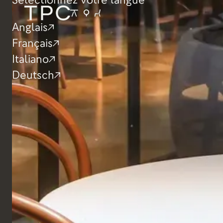
Anglais
Français
Italiano
Deutsch
Fauteuils
Fauteuil Mozart