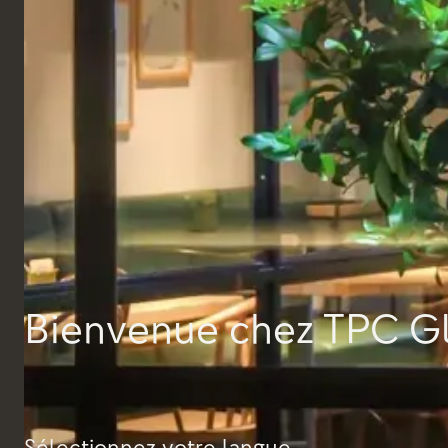
sommes fiers d'avoir contribué à donner vie à cette
vision.
Notre équipe a travaillé en étroite collaboration
avec les concepteurs du projet pour fournir une
sélection d’assises. La chaise lounge Mozart ajoute
une touche d'élégance intemporelle aux zones
d'entrée, tandis que les chaises Geneva et Hobson
offrent à la fois confort et caractère dans les salles
et les espaces de réunion.
Chaque pièce a été personnalisée pour répondre
aux besoins esthétiques et opérationnels de l'hôtel,
garantissant une intégration parfaite de la forme, la
fonction et l’identité.
Bienvenue chez TPC G
Sélectionnez votre langue