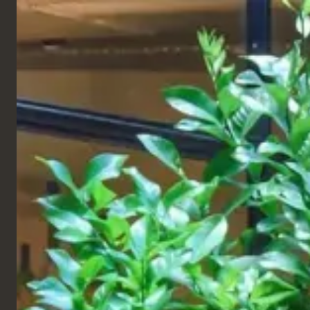
FRANÇAIS
Produits
CHAINES
Five Guys
Milan, Italie
Le mobilier Five Guys est adapté à l'environnement
de leurs restaurants. Ces meubles durables et
performants reflètent l'esthétique établie de la
marque tout en répondant aux exigences des
espaces très fréquentés et à forte affluence.
De la conception à la production et à l'installation,
nous avons géré l'ensemble du projet
d'ameublement. Notre équipe a livré des tables, des