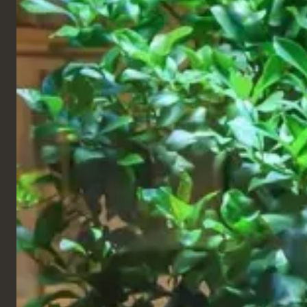
und Installation haben wir das gesamte Möbelpaket
betreut. Unser Team lieferte maßgeschneiderte
Tische, Sitzgelegenheiten und Einbauelemente und
sorgte so für Einheitlichkeit an allen Standorten und
gleichbleibende Qualität in großem Maßstab.