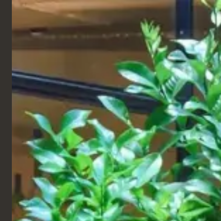
DEUTSCH
Produkte
CATENE
Five Guys
Mailand, Italien
Die Möbel von Five Guys sind auf die Umgebung
ihrer Restaurants zugeschnitten. Die langlebigen,
leistungsstarken Möbelstücke spiegeln die
etablierte Ästhetik der Marke wider und erfüllen
gleichzeitig die Anforderungen von stark
frequentierten Räumen mit hohem
Kundenaufkommen.
Von der Designentwicklung bis hin zur Produktion