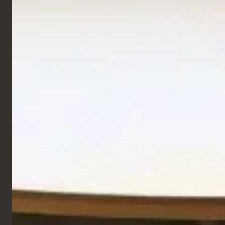
Einzelhandel und
Studio Fix Fitn