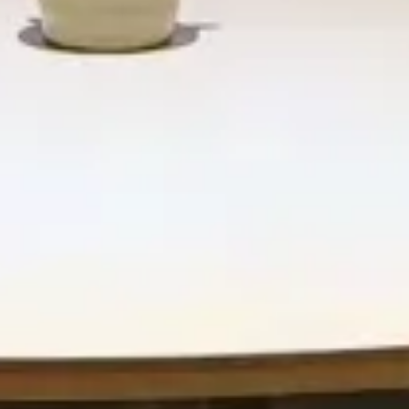
 Freizeit
Einzelhandel und Freizeit
essstudio-Lobby
Naturart Dorf