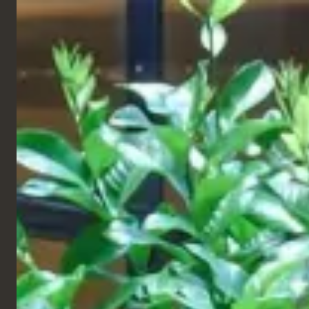
DEUTSCH
Produkte
Projekte
Alle
Restaurant
563
Catene
Hotel
GELIEFERTE
Kreuzfahrt
TISCHE
Einzelhandel und Freizeit
Arbeitsbereich