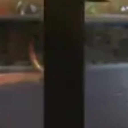
Catene
m
KFC, Liverpool