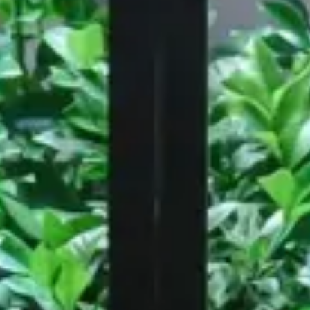
 Freizeit
Arbeitsbereich
 London
Amdaris, Bristol