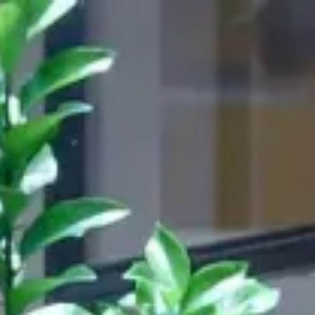
en
844,590
STÜHLE
GELIEFERT