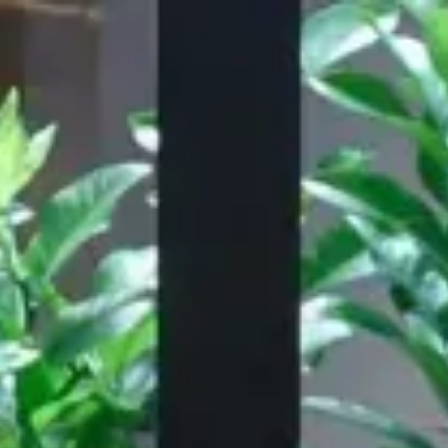
Unsere Arbeit
Über
Ressourc
,060
28,155
EINGERICHTETE
PLÄTZE