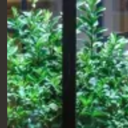
DEUTSCH
BISTROT
Tre Marie Bistro
Lugano
In Lugano feiert das erste Bistro und Café der Marke
Tre Marie
,
das von
Galbusera
in Zusammenarbeit mit
Robilant Associati
geschaffen wurde, sein Debüt. Ein exklusives Konzept, bei dem
die große italienische Konditoreitradition in ein immersives
Geschmacks- und Einkaufserlebnis verwandelt wird.