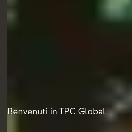
Benvenuti in TPC Global