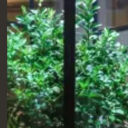
ITALIANO
CATENE
Pret
Terminal 2
Al Terminal 2 di Heathrow, i pendolari possono ricaricarsi tra una
serie di
mobili su misura
, realizzati per coniugare il design
boutique con la resistenza tipica dei prodotti aeronautici.
Le panche e i tavoli comuni progettati con precisione
conferiscono un'estetica elegante all'atrio molto trafficato.