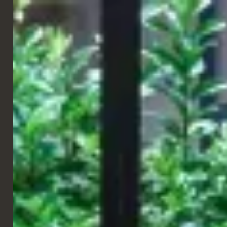
ITALIANO
HOTEL
Riggs Hotel
Washington, DC
Situato nell'ex edificio della Riggs National Bank all'angolo tra la
Nona e la F Street, il Riggs Hotel è stato riportato al suo antico
splendore con l'aggiunta del Café Riggs al piano terra, ispirato
alle grandi brasserie europee e molto altro ancora. TPC ha avuto
il piacere di lavorare a questo progetto con Lore Group e il
designer Jacu Strauss.