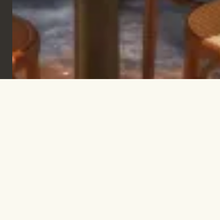
Iscriviti per rimanere informato e trovare
ispirazione.
ISCRIVITI
Let's talk!
INFO@TPC-GLOBAL.COM
Azienda
Contatti