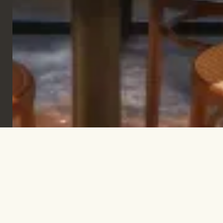
Iscriviti per rimanere informato e trovare
ispirazione.
ISCRIVITI
Let's talk!
INFO@TPC-GLOBAL.COM