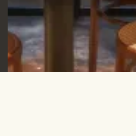
Iscriviti per rimanere informato e trovare
ispirazione.
ISCRIVITI
Let's talk!
INFO@TPC-GLOBAL.COM