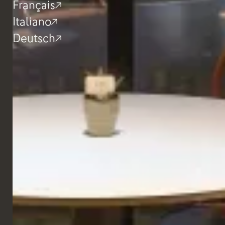
Français
Italiano
Deutsch