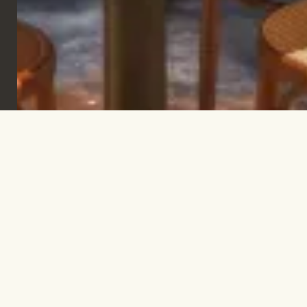
Iscriviti per rimanere informato e trovare
ispirazione.
ISCRIVITI
Let's talk!
INFO@TPC-GLOBAL.COM
Azienda
Contatti