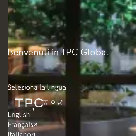
FBX
Benvenuti in TPC Global
Seleziona la lingua
English
Français
Italiano