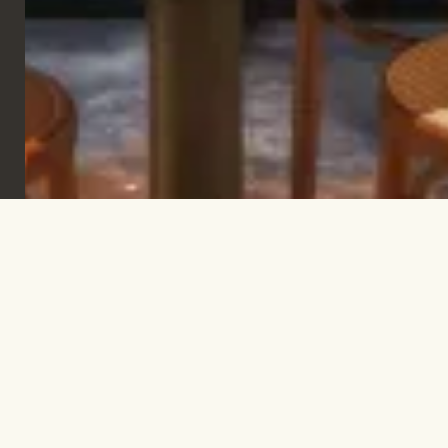
Iscriviti per rimanere informato e trovare
ispirazione.
ISCRIVITI
Let's talk!
INFO@TPC-GLOBAL.COM
Azienda