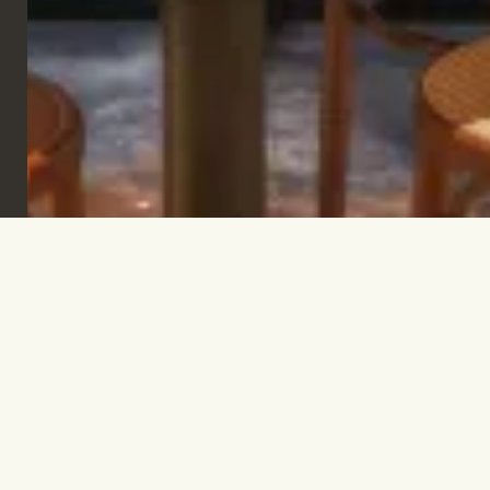
Iscriviti per rimanere informato e trovare
ispirazione.
ISCRIVITI
Let's talk!
INFO@TPC-GLOBAL.COM
Azienda