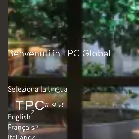
FBX
Benvenuti in TPC Global
Seleziona la lingua
English
Français
Italiano