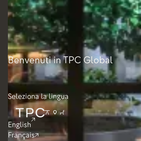
Massimo
Tessuti e finiture
FBX
Benvenuti in TPC Global
Seleziona la lingua
English
Français