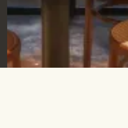
Iscriviti per rimanere informato e trovare
ispirazione.
ISCRIVITI
Let's talk!
INFO@TPC-GLOBAL.COM