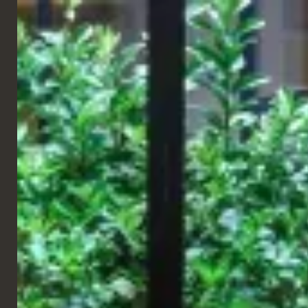
ITALIANO
TAVOLI
TAVOLI PRE-DEFINITI
Tavolo Co-Create A-Frame
Il tavolo da co-working Co-Create presenta una struttura con
gambe a "A" e un piano dallo spessore personalizzabile,
perfettamente adatto a uffici e spazi dedicati all’ospitalità. La base
ad "A" è realizzata in robusto acciaio industriale e rifinita con una
vernice trasparente a base d’acqua. In alternativa, è possibile
trasformare il tavolo in un elemento distintivo del vostro
ambiente scegliendo una verniciatura a polvere della base in
qualsiasi colore RAL standard.
Grazie alle porte USB integrate e all'illuminazione
supplementare, questo tavolo commerciale con struttura ad "A" è
un pezzo perfetto per l'ufficio o la reception di un hotel, un luogo
ideale per ricaricare tutti i dispositivi.