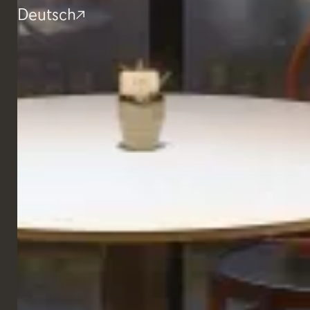
Deutsch