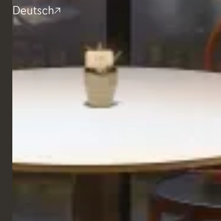
Deutsch