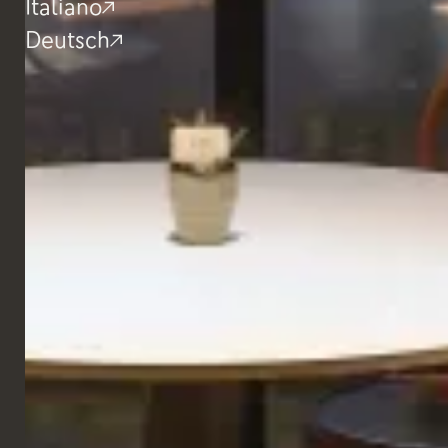
Italiano
Deutsch