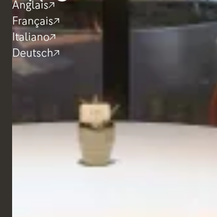
Anglais
Français
Italiano
Deutsch