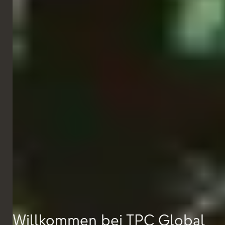
Willkommen bei TPC Global