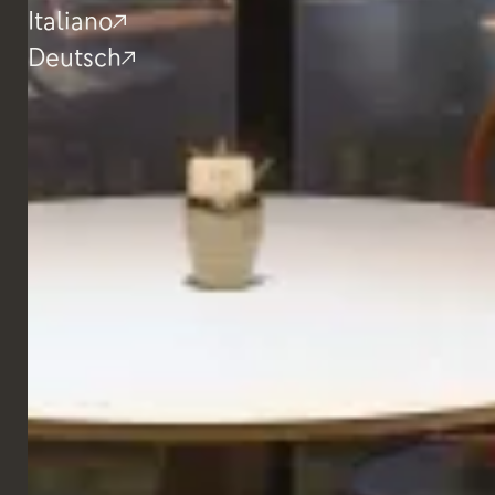
Italiano
Deutsch