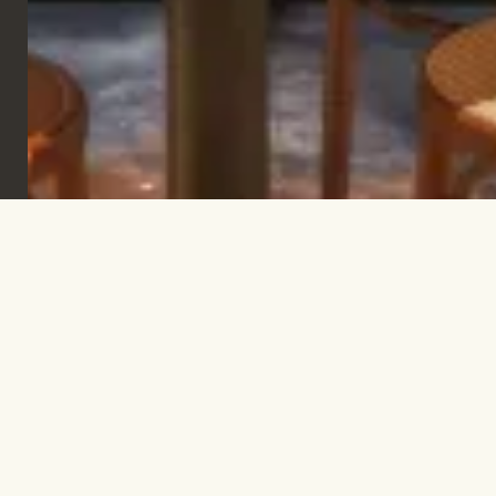
Melden Sie sich an, um informiert und
inspiriert zu bleiben.
ABONNIEREN
Lassen Sie uns reden.
INFO@TPC-GLOBAL.COM
Unternehmen
Kontakt