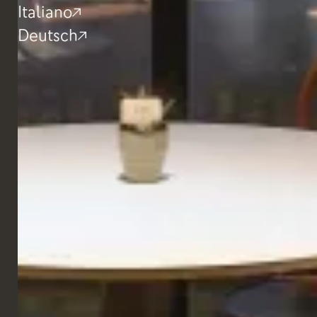
Italiano
Deutsch